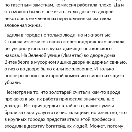
по газетным заметкам, комиссия работала плохо. Да и
что можно было с нее взять, если даже со дворов
некоторых ее членов из переполненных ям текла
зловонная жижа.
Гадили в городе не только люди, но и животные.
Стоянка извозчиков около железнодорожного вокзала
регулярно утопала в кучах дымящегося конского
навоза. На Зеленой улице (Имантас) во дворе дома
Витенберга в мусорном ящике дворник держал свинью,
отчего во дворе было сильное зловоние. И только
после решения санитарной комиссии свинью из ящика
убрали.
Несмотря на то, что золотарей считали кем-то вроде
прокаженных, их работа приносила значительные
доходы. История держит в тайне то, какие суммы
брали за свои услуги эти чистильщики, но известно, что
в крупных городах представители этой профессии
входили в десятку богатейших людей. Может, потому