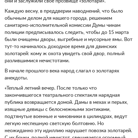
они и заслужили свое прозвище «золотари».
Каждую весну, в преддверии наводнений, что было
обычным делом для нашего города, решением
санитарно-исполнительной комиссии Думы чинам
полиции предписывалось следить, чтобы до 15 марта
были очищены дворы, выгребные и мусорные ямы. Вот
тут-то начиналось доходное время для двинских
золотарей: кому ж охота увидеть свой двор, полный
разлившимися нечистотами.
В начале прошлого века народ слагал о золотарях
анекдоты.
«Теплый летний вечер. После только что
закончившегося театрального спектакля нарядная
публика возвращается домой. Дамы в мехах и перьях,
изящные девицы с белоснежными зонтиками,
подтянутые военные и чиновники в цилиндрах, ведут
легкую неспешную светскую болтовню. Но
неожиданно эту идиллию нарушает повозка золотарей.
С их бочки, полной нечистот, свешивается огромный