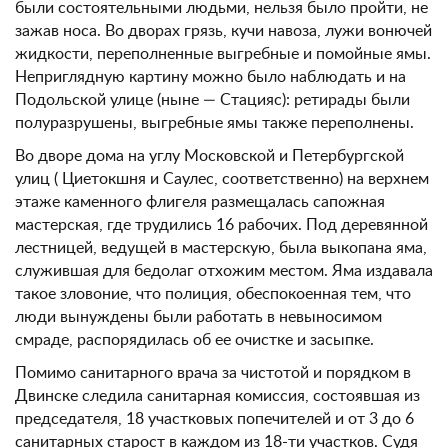
были состоятельными людьми, нельзя было пройти, не
зажав носа. Во дворах грязь, кучи навоза, лужи вонючей
жидкости, переполненные выгребные и помойные ямы.
Неприглядную картину можно было наблюдать и на
Подольской улице (ныне — Стацияс): ретирады были
полуразрушены, выгребные ямы также переполнены.
Во дворе дома на углу Московской и Петербургской
улиц ( Циетокшня и Саулес, соответственно) на верхнем
этаже каменного флигеля размещалась сапожная
мастерская, где трудились 16 рабочих. Под деревянной
лестницей, ведущей в мастерскую, была выкопана яма,
служившая для бедолаг отхожим местом. Яма издавала
такое зловоние, что полиция, обеспокоенная тем, что
люди вынуждены были работать в невыносимом
смраде, распорядилась об ее очистке и засыпке.
Помимо санитарного врача за чистотой и порядком в
Двинске следила санитарная комиссия, состоявшая из
председателя, 18 участковых попечителей и от 3 до 6
санитарных старост в каждом из 18-ти участков. Судя