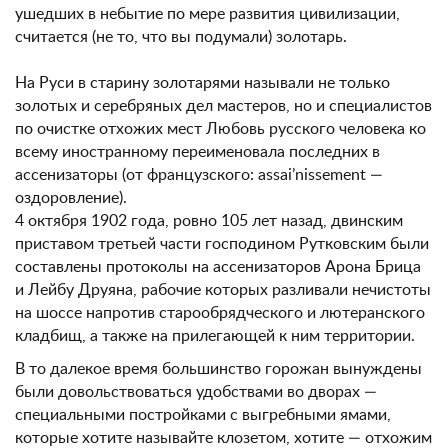
ушедших в небытие по мере развития цивилизации,
считается (не то, что вы подумали) золотарь.
На Руси в старину золотарями называли не только
золотых и серебряных дел мастеров, но и специалистов
по очистке отхожих мест Любовь русского человека ко
всему иностранному переименовала последних в
ассенизаторы (от французского: assai’nissement —
оздоровление).
4 октября 1902 года, ровно 105 лет назад, двинским
приставом третьей части господином Рутковским были
составлены протоколы на ассенизаторов Арона Брица
и Лейбу Друяна, рабочие которых разливали нечистоты
на шоссе напротив старообрядческого и лютеранского
кладбищ, а также на прилегающей к ним территории.
В то далекое время большинство горожан вынуждены
были довольствоваться удобствами во дворах —
специальными постройками с выгребными ямами,
которые хотите называйте клозетом, хотите — отхожим