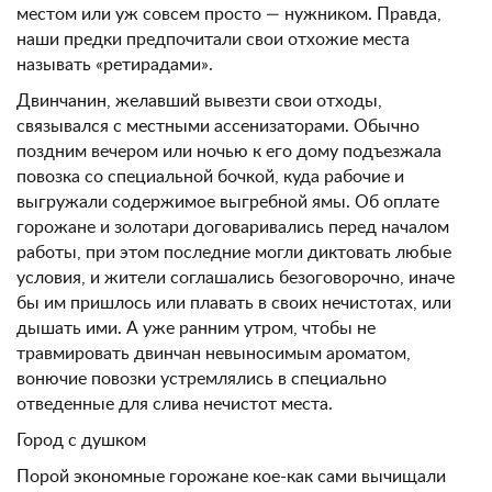
местом или уж совсем просто — нужником. Правда,
наши предки предпочитали свои отхожие места
называть «ретирадами».
Двинчанин, желавший вывезти свои отходы,
связывался с местными ассенизаторами. Обычно
поздним вечером или ночью к его дому подъезжала
повозка со специальной бочкой, куда рабочие и
выгружали содержимое выгребной ямы. Об оплате
горожане и золотари договаривались перед началом
работы, при этом последние могли диктовать любые
условия, и жители соглашались безоговорочно, иначе
бы им пришлось или плавать в своих нечистотах, или
дышать ими. А уже ранним утром, чтобы не
травмировать двинчан невыносимым ароматом,
вонючие повозки устремлялись в специально
отведенные для слива нечистот места.
Город с душком
Порой экономные горожане кое-как сами вычищали