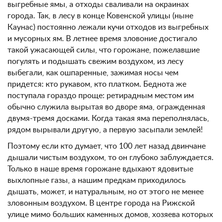
выгребные ямы, а отходы сваливали на окраинах
города. Так, в лесу в конце Ковенской улицы (ныне
Каунас) постоянно лежали кучи отходов из выгребных
и мусорных ям. В летнее время зловоние достигало
такой ужасающей силы, что горожане, пожелавшие
погулять и подышать свежим воздухом, из лесу
выбегали, как ошпаренные, зажимая носы чем
придется: кто рукавом, кто платком. Беднота же
поступала гораздо проще: ретирадным местом им
обычно служила вырытая во дворе яма, огражденная
двумя-тремя досками. Когда такая яма переполнялась,
рядом вырывали другую, а первую засыпали землей!
Поэтому если кто думает, что 100 лет назад двинчане
дышали чистым воздухом, то он глубоко заблуждается.
Только в наше время горожане вдыхают ядовитые
выхлопные газы, а нашим предкам приходилось
дышать, может, и натуральным, но от этого не менее
зловонным воздухом. В центре города на Рижской
улице мимо больших каменных домов, хозяева которых